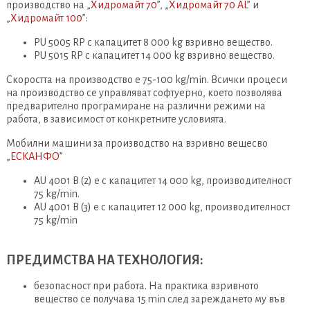
производство на „
Хидромайт 70
”, „
Хидромайт 70 AL
” и
„
Хидромайт 100
”:
PU 5005 RP с капацитет 8 000 kg взривно вещество.
PU 5015 RP с капацитет 14 000 kg взривно вещество.
Скоростта на производство е 75-100 kg/min. Всички процеси
на производство се управляват софтуерно, което позволява
предварително програмиране на различни режими на
работа, в зависимост от конкретните условията.
Мобилни машини за производство на взривно вещесво
„
ЕСКАНФО
”
AU 4001 B (2) е с капацитет 14 000 kg, производителност
75 kg/min.
AU 4001 B (3) е с капацитет 12 000 kg, производителност
75 kg/min
ПРЕДИМСТВА НА ТЕХНОЛОГИЯ:
безопасност при работа. На практика взривното
вещество се получава 15 min след зареждането му във