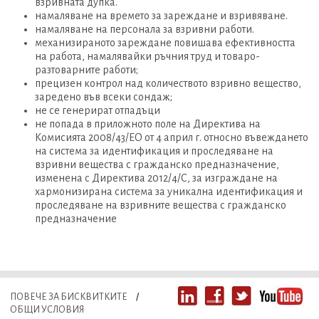
взривната дупка.
намаляване на времето за зареждане и взривяване.
намаляване на персонала за взривни работи.
механизираното зареждане повишава ефективността
на работа, намалявайки ръчния труд и товаро-
разтоварните работи;
прецизен контрол над количеството взривно вещество,
заредено във всеки сондаж;
не се генерират отпадъци
не попада в приложното поле на Директива на
Комисията 2008/43/ЕО от 4 април г. относно въвеждането
на система за идентификация и проследяване на
взривни вещества с гражданско предназначение,
изменена с Директива 2012/4/С, за изграждане на
хармонизирана система за уникална идентификация и
проследяване на взривните вещества с гражданско
предназначение
ПОВЕЧЕ ЗА БИСКВИТКИТЕ
/
ОБЩИ УСЛОВИЯ